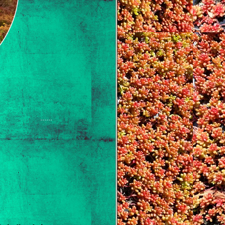
......