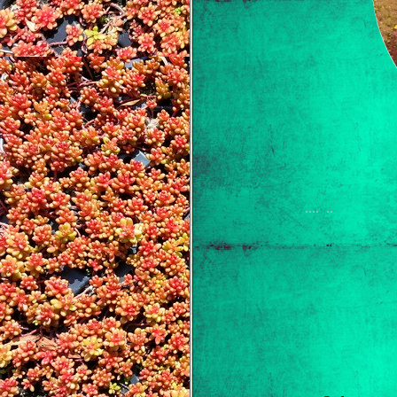
.... ..