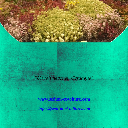
"Un toit fleuri en Cerdagne"
www.sedum-et-toiture.com
infos@sedum-et-toiture.com